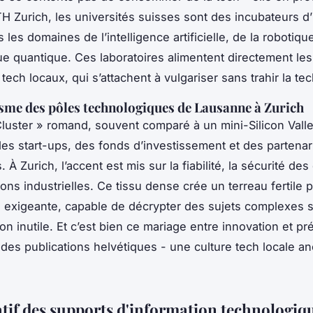
ETH Zurich, les universités suisses sont des incubateurs d
 les domaines de l’intelligence artificielle, de la robotiqu
que quantique. Ces laboratoires alimentent directement le
ech locaux, qui s’attachent à vulgariser sans trahir la tec
me des pôles technologiques de Lausanne à Zurich
luster » romand, souvent comparé à un mini-Silicon Valle
es start-ups, des fonds d’investissement et des partenar
s. À Zurich, l’accent est mis sur la fiabilité, la sécurité d
ions industrielles. Ce tissu dense crée un terreau fertile
 exigeante, capable de décrypter des sujets complexes 
on inutile. Et c’est bien ce mariage entre innovation et pr
ce des publications helvétiques - une culture tech locale a
if des supports d'information technologiq