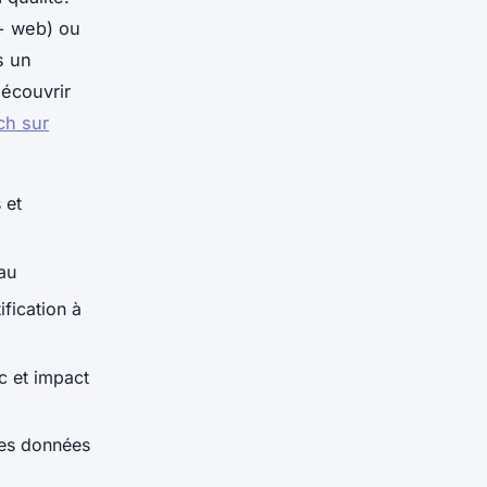
+ web) ou
s un
découvrir
ech sur
 et
au
ification à
ic et impact
des données