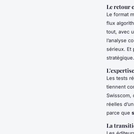
Le retour 
Le format 
flux algori
tout, avec u
l’analyse c
sérieux. Et
stratégique
L'expertise
Les tests ré
tiennent co
Swisscom, c
réelles d’u
parce que
La transit
Les éditeurs