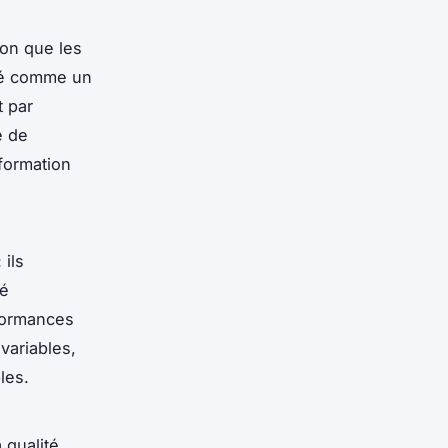
on que les
nsé comme un
t par
e de
nformation
 ils
té
rformances
variables,
les.
 qualité.