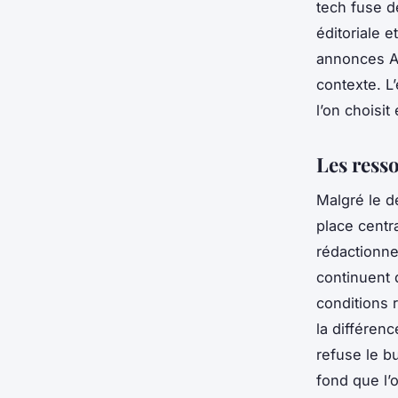
tech fuse d
éditoriale 
annonces Ap
contexte. L
l’on choisit
Les ress
Malgré le d
place centr
rédactionne
continuent 
conditions 
la différenc
refuse le bu
fond que l’