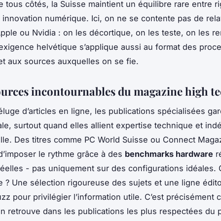
e tous côtés, la Suisse maintient un équilibre rare entre r
et innovation numérique. Ici, on ne se contente pas de rela
ple ou Nvidia : on les décortique, on les teste, on les r
’exigence helvétique s’applique aussi au format des pro
 et aux sources auxquelles on se fie.
ources incontournables du magazine high te
éluge d’articles en ligne, les publications spécialisées ga
ale, surtout quand elles allient expertise technique et i
lle. Des titres comme
PC World Suisse
ou
Connect Maga
d’imposer le rythme grâce à des
benchmarks hardware
r
réelles - pas uniquement sur des configurations idéales. C
e ? Une sélection rigoureuse des sujets et une ligne édito
zz pour privilégier l’information utile. C’est précisément 
on retrouve dans les publications les plus respectées du 