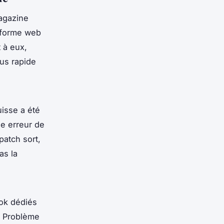
magazine
teforme web
 à eux,
lus rapide
uisse
a été
ne erreur de
patch sort,
as la
ok dédiés
. Problème