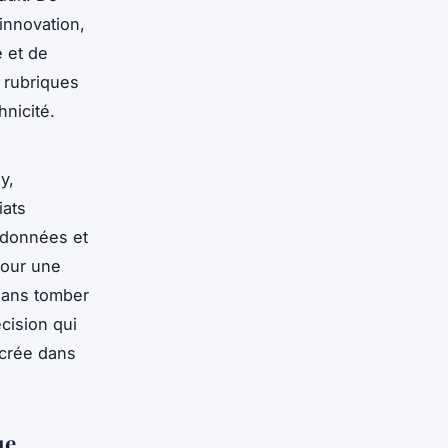
’innovation,
e et de
s rubriques
hnicité.
y,
iats
es données et
 pour une
sans tomber
écision qui
ncrée dans
ue