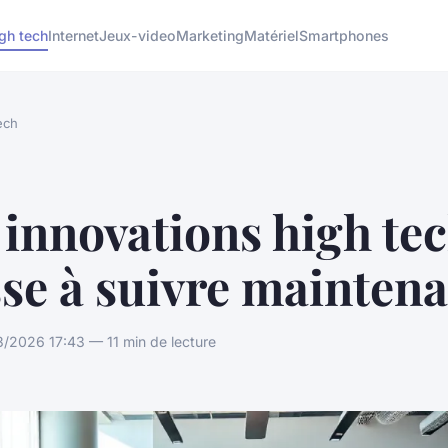
gh tech
Internet
Jeux-video
Marketing
Matériel
Smartphones
ech
innovations high te
se à suivre mainten
/2026 17:43 — 11 min de lecture