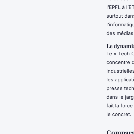
l’EPFL à l’
surtout dans
l’informati
des médias t
Le dynamis
Le « Tech C
concentre d
industrielle
les applicat
presse tech
dans le jarg
fait la for
le concret.
Comparat