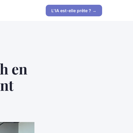
L'IA est-elle prête ? →
ch en
ant