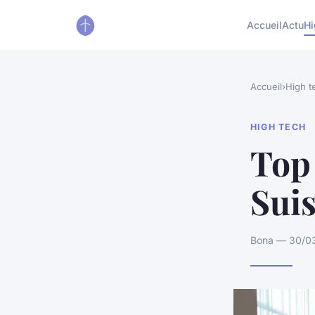
Accueil
Actu
Hi
Accueil
›
High t
HIGH TECH
Top 
Suis
Bona — 30/03