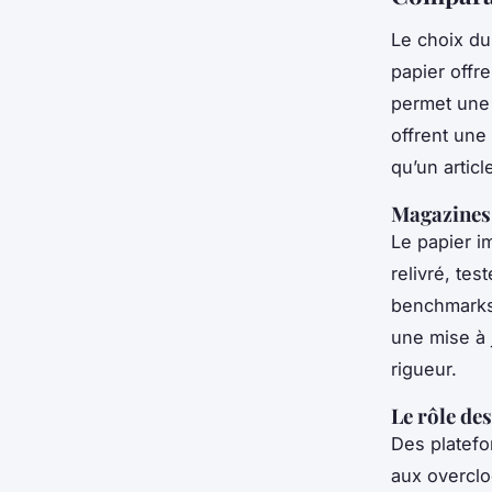
Le choix du
papier offr
permet une 
offrent une 
qu’un article
Magazines 
Le papier i
relivré, tes
benchmarks.
une mise à j
rigueur.
Le rôle de
Des plate
aux overcl