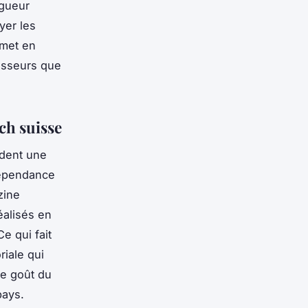
igueur
yer les
emet en
cesseurs que
ch suisse
rdent une
ndépendance
zine
éalisés en
e qui fait
riale qui
ce goût du
pays.