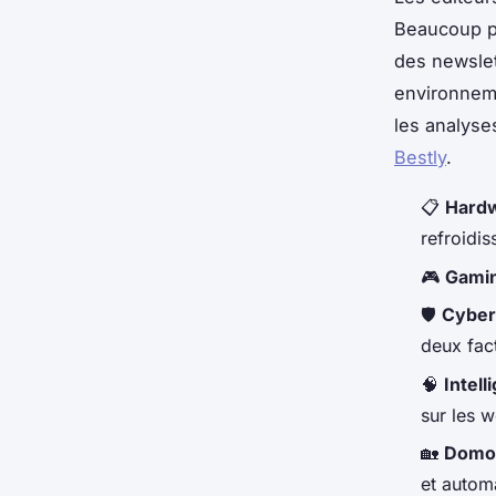
Beaucoup p
des newslet
environneme
les analyse
Bestly
.
📋
Hard
refroidi
🎮
Gami
🛡️
Cyber
deux fac
🧠
Intell
sur les 
🏡
Domo
et autom