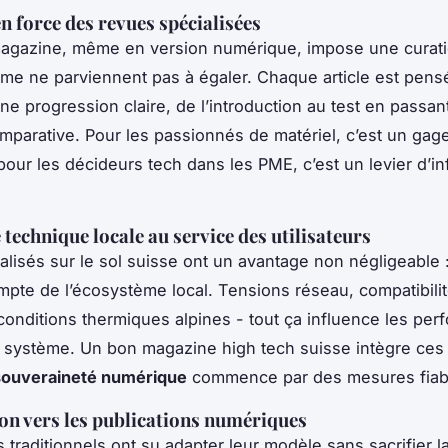
en force des revues spécialisées
magazine, même en version numérique, impose une curati
thme ne parviennent pas à égaler. Chaque article est pe
ne progression claire, de l’introduction au test en passan
omparative. Pour les passionnés de matériel, c’est un gag
 pour les décideurs tech dans les PME, c’est un levier d’i
.
 technique locale au service des utilisateurs
alisés sur le sol suisse ont un avantage non négligeable :
mpte de l’écosystème local. Tensions réseau, compatibili
onditions thermiques alpines - tout ça influence les pe
n système. Un bon magazine high tech suisse intègre ces 
souveraineté numérique
commence par des mesures fiab
ion vers les publications numériques
 traditionnels ont su adapter leur modèle sans sacrifier la