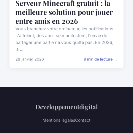
Serveur Minecraft gratuit : la
meilleure solution pour jouer
entre amis en 2026
Vous branchez votre ordinateur, les notifications
s'affolent, des amis se manifestent, l'envie de
partager une partie ne vous quitte pas. En 2026,
la ...
28 janvier 2026
9 min de lecture →
Developpementdigital
Mentions légales
Contact