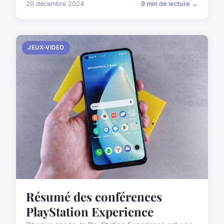
20 décembre 2024
9 min de lecture →
JEUX-VIDEO
Résumé des conférences
PlayStation Experience