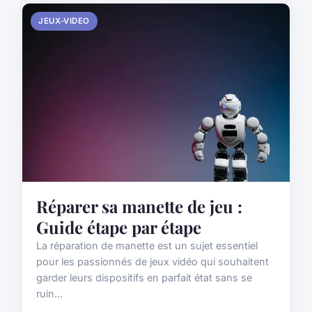
JEUX-VIDEO
Réparer sa manette de jeu :
Guide étape par étape
La réparation de manette est un sujet essentiel
pour les passionnés de jeux vidéo qui souhaitent
garder leurs dispositifs en parfait état sans se
ruin...