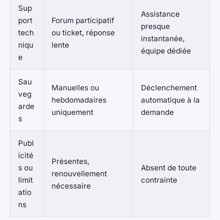
Sup
Assistance
port
Forum participatif
presque
tech
ou ticket, réponse
instantanée,
niqu
lente
équipe dédiée
e
Sau
Manuelles ou
Déclenchement
veg
hebdomadaires
automatique à la
arde
uniquement
demande
s
Publ
icité
Présentes,
s ou
Absent de toute
renouvellement
limit
contrainte
nécessaire
atio
ns