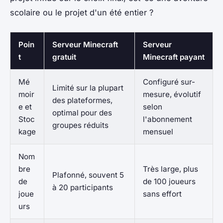
scolaire ou le projet d'un été entier ?
Poin
Serveur Minecraft
Serveur
t
gratuit
Minecraft payant
Mé
Configuré sur-
Limité sur la plupart
moir
mesure, évolutif
des plateformes,
e et
selon
optimal pour des
Stoc
l'abonnement
groupes réduits
kage
mensuel
Nom
bre
Très large, plus
Plafonné, souvent 5
de
de 100 joueurs
à 20 participants
joue
sans effort
urs