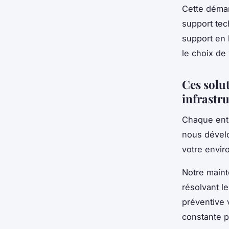
Cette démar
support tec
support en 
le choix de 
Ces solu
infrastr
Chaque entr
nous déve
votre enviro
Notre maint
résolvant l
préventive 
constante p