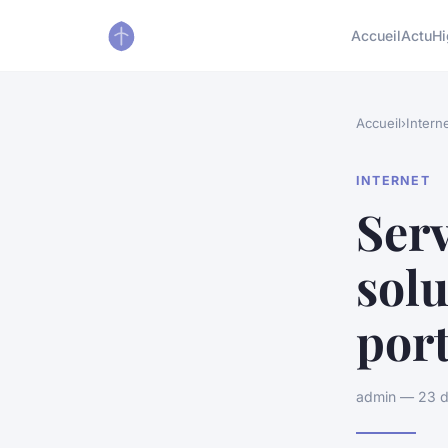
Accueil
Actu
Hi
Accueil
›
Intern
INTERNET
Serv
solu
por
admin — 23 d