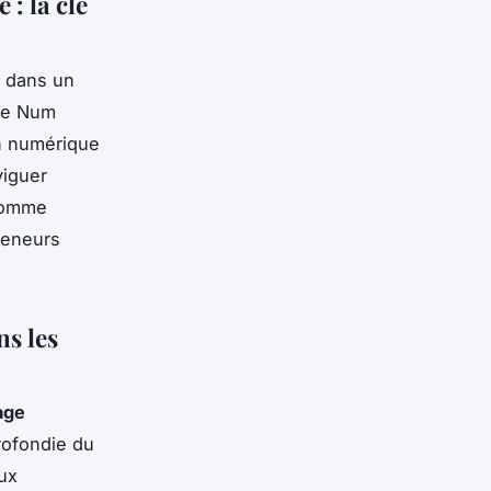
: la clé
 dans un
ce Num
on numérique
viguer
 comme
reneurs
ns les
age
rofondie du
ux