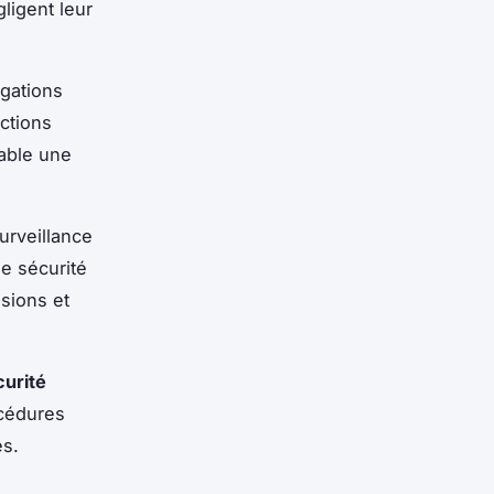
gligent leur
gations
ctions
sable une
urveillance
e sécurité
usions et
curité
océdures
es.