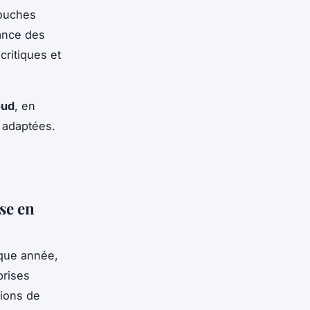
couches
lance des
ritiques et
oud
, en
s adaptées.
se en
ue année,
prises
tions de