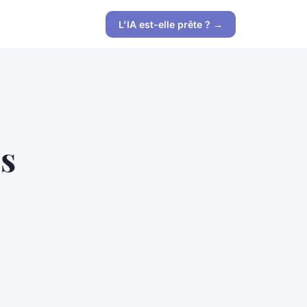
L'IA est-elle prête ? →
os