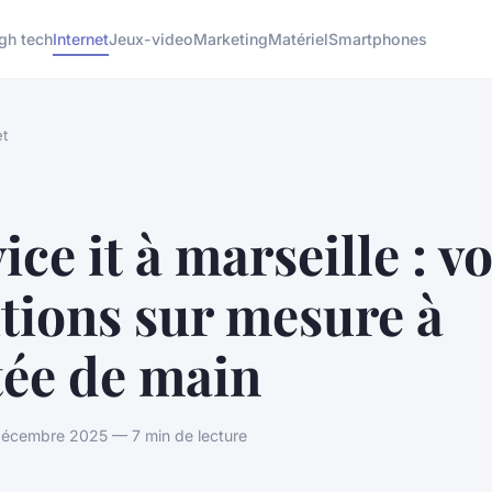
gh tech
Internet
Jeux-video
Marketing
Matériel
Smartphones
et
ice it à marseille : v
tions sur mesure à
tée de main
écembre 2025 — 7 min de lecture