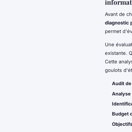
informat
Avant de cho
diagnostic 
permet d'év
Une évaluat
existante. 
Cette analy
goulots d'é
Audit de 
Analyse 
Identific
Budget d
Objectif