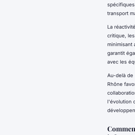
spécifiques
transport m
La réactivit
critique, le
minimisant a
garantit ég
avec les éq
Au-delà de 
Rhône favor
collaborati
l'évolution
développeme
Comment