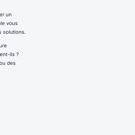
ser un
ale vous
 solutions.
ure
nt-ils ?
 ou des