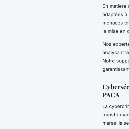
En matière 
adaptées à v
menaces en 
la mise en 
Nos expert
analysant v
Notre suppo
garantissan
Cybersécu
PACA
La cybercri
transforman
marseillaise