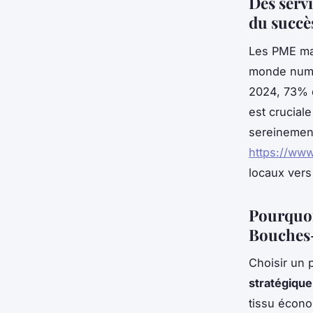
Des servi
du succè
Les PME mar
monde numé
2024, 73% d
est crucial
sereinement
https://www
locaux vers
Pourquoi 
Bouches
Choisir un 
stratégique
tissu écon