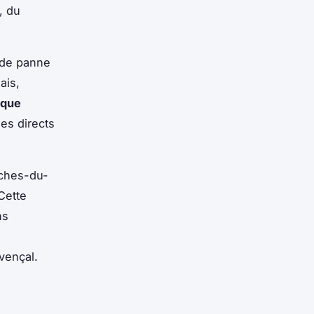
, du
s de panne
ais,
ique
es directs
uches-du-
Cette
ns
vençal.